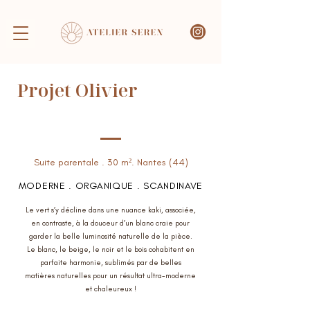
Projet Olivier
Suite parentale . 30
m². Nantes (44)
Suite parentale . 30 m². Nantes (44)
MODERNE . ORGANIQUE . SCANDINAVE
Le vert s’y décline dans une nuance kaki, associée,
en contraste, à la douceur d’un blanc craie pour
garder la belle luminosité naturelle de la pièce.
Le blanc, le beige, le noir et le bois cohabitent en
parfaite harmonie, sublimés par de belles
matières naturelles pour un résultat ultra-moderne
et chaleureux !