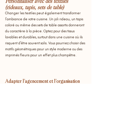
Personnaliser avec des textiles 
(rideaux, tapis, sets de table)
Changer les textiles peut également transformer 
l’ambiance de votre cuisine. Un joli rideau, un tapis 
coloré ou même des sets de table assortis donneront 
du caractère à la pièce. Optez pour des tissus 
lavables et durables, surtout dans une cuisine où ils 
risquent d’être souvent salis. Vous pourriez choisir des 
motifs géométriques pour un style moderne ou des 
imprimés fleuris pour un effet plus champêtre.
Adapter l’agencement et l’organisation
Optimiser le rangement avec des 
solutions intelligentes
Le rangement est souvent un défi dans les cuisines. 
Si vous ne souhaitez pas modifier l’agencement 
global, vous pouvez optimiser l’espace existant avec 
des rangements astucieux : paniers coulissants, 